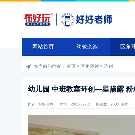
网站首页
幼教杂谈
区角
您当前的位置：
首页
>
区角环创
>
环创
幼儿园 中班教室环创—星黛露 
作者：好好老师
时间：2022-02-12
阅读数：
960人阅读