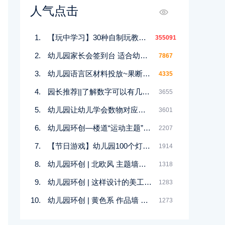
人气点击
【玩中学习】30种自制玩教具，做开学准备的你一定不能错过！
355091
幼儿园家长会签到台 适合幼师的宝藏
7867
幼儿园语言区材料投放~果断收藏 ！开学区域环创不用愁
4335
园长推荐||了解数字可以有几种分解组合
3655
幼儿园让幼儿学会数物对应的小游戏-数字接龙
3601
幼儿园环创—楼道“运动主题”向优秀的运动健儿致敬！
2207
【节日游戏】幼儿园100个灯谜，元宵节猜一猜！
1914
幼儿园环创 | 北欧风 主题墙星星兔系列！
1318
幼儿园环创 | 这样设计的美工室也太漂亮啦！
1283
幼儿园环创 | 黄色系 作品墙 小鸡来啦！
1273