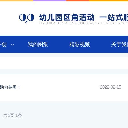
环创
我的图集
精彩视频
关于我
，助力冬奥！
2022-02-15
共
1
页
1
条